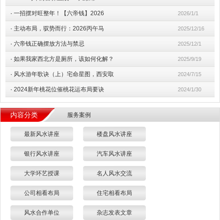
·
一招摆对旺整年！【六帝钱】2026
2026/1/1
·
主动布局，驭势而行：2026丙午马
2025/12/16
·
六帝钱正确摆放方法与禁忌
2025/12/1
·
如果我家西北方是厕所，该如何化解？
2025/9/19
·
风水游年歌诀（上）宅命星图，西安取
2024/7/15
·
2024新年桃花位催桃花运布局要诀
2024/1/30
内容分类
服务案例
最新风水讲座
楼盘风水讲座
银行风水讲座
汽车风水讲座
大学环艺授课
名人风水交流
公司相看布局
住宅相看布局
风水合作单位
杂志发表文章